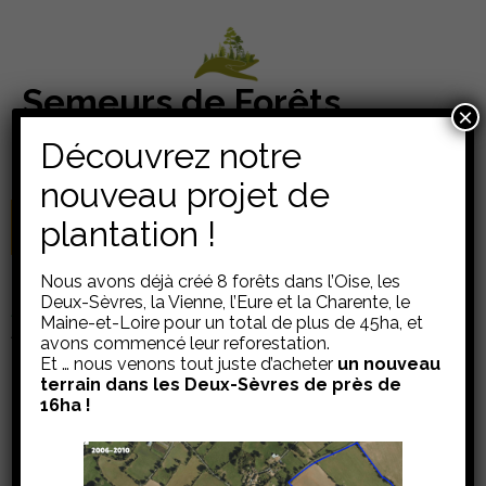
Aller
au
contenu
Semeurs de Forêts
(Pressez
×
Des forêts sanctuaires partout en France – Association
Entrée)
Découvrez notre
d'Intérêt Général
nouveau projet de
plantation !
Soutenez-nous !
Nous avons déjà créé 8 forêts dans l’Oise, les
Deux-Sèvres, la Vienne, l’Eure et la Charente, le
Accueil
>
Blog
>
Réflexions
>
Signature d’une tribune dans le
Maine-et-Loire pour un total de plus de 45ha, et
journal « Le Monde »
avons commencé leur reforestation.
Et … nous venons tout juste d’acheter
un nouveau
terrain dans les Deux-Sèvres de près de
16ha !
Signature d’une tribune
dans le journal « Le