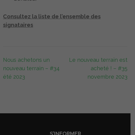
Consultez la liste de l’ensemble des
signataires
Navigation
Nous achetons un
Le nouveau terrain est
de
nouveau terrain – #34
acheté ! – #35
l’article
été 2023
novembre 2023
S’INFORMER