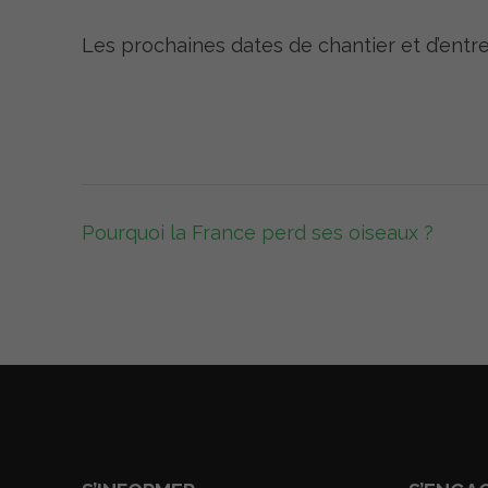
Les prochaines dates de chantier et d’entret
Navigation
Pourquoi la France perd ses oiseaux ?
de
l’article