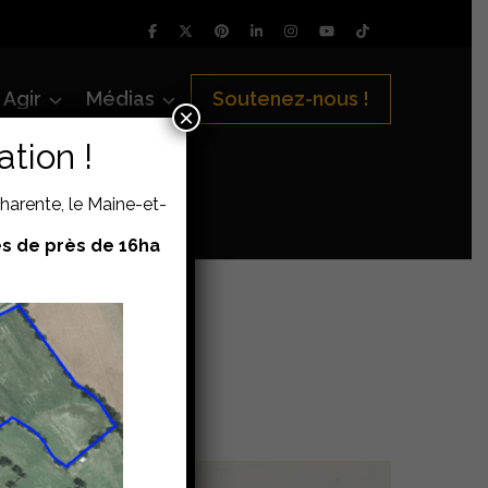
Agir
Médias
Soutenez-nous !
×
tion !
Charente, le Maine-et-
es de près de 16ha