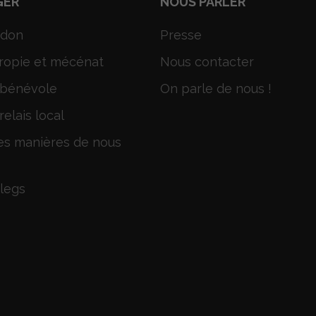
GER
NOUS PARLER
 don
Presse
ropie et mécénat
Nous contacter
 bénévole
On parle de nous !
relais local
es manières de nous
 legs