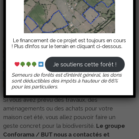
forêts de demain !
Le financement de ce projet est toujours en cours
! Plus d’infos sur le terrain en cliquant ci-dessous.
Je soutiens cette forêt !
Semeurs de forêts est d’intérêt général, les dons
sont déductibles des impôts à hauteur de 66%
pour les particuliers.
Si vous avez prévu des travaux, des
aménagements ou des achats pour votre
maison cet été, vous allez pouvoir faire un
geste concret pour la biodiversité.
Le groupe
Conforama / BUT nous a contactés
et