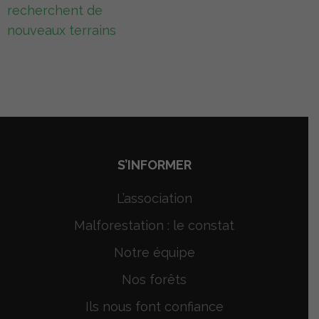
de
recherchent de
l’article
nouveaux terrains
S’INFORMER
L’association
Malforestation : le constat
Notre équipe
Nos forêts
Ils nous font confiance