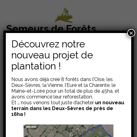
Aller
au
contenu
Semeurs de Forêts
(Pressez
×
Des forêts sanctuaires partout en France – Association
Entrée)
Découvrez notre
d'Intérêt Général
nouveau projet de
plantation !
Soutenez-nous !
Nous avons déjà créé 8 forêts dans l’Oise, les
Deux-Sèvres, la Vienne, l’Eure et la Charente, le
Accueil
>
Blog
>
Newsletter
>
Cet été, vos arrondis en caisse
Maine-et-Loire pour un total de plus de 45ha, et
feront grandir les forêts de demain !
avons commencé leur reforestation.
Et … nous venons tout juste d’acheter
un nouveau
terrain dans les Deux-Sèvres de près de
16ha !
Cet été, vos arrondis en
caisse feront grandir les